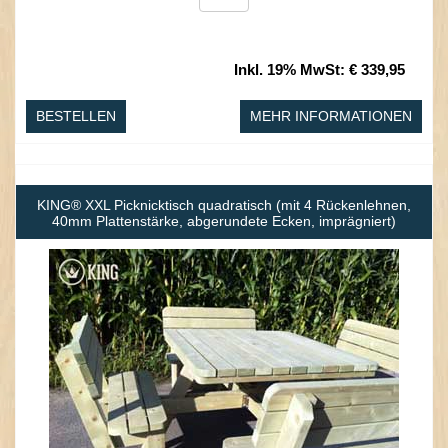
Inkl. 19% MwSt
:
€ 339,95
BESTELLEN
MEHR INFORMATIONEN
KING® XXL Picknicktisch quadratisch (mit 4 Rückenlehnen,
40mm Plattenstärke, abgerundete Ecken, imprägniert)