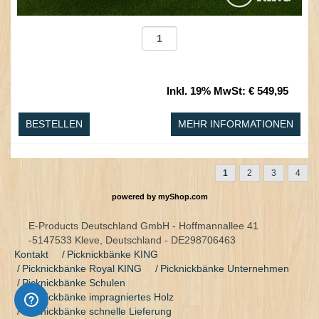
Inkl. 19% MwSt
:
€ 549,95
BESTELLEN
MEHR INFORMATIONEN
1
2
3
4
powered by
myShop.com
E-Products Deutschland GmbH - Hoffmannallee 41
-5147533 Kleve, Deutschland - DE298706463
Kontakt
Picknickbänke KING
Picknickbänke Royal KING
Picknickbänke Unternehmen
Picknickbänke Schulen
Picknickbänke impragniertes Holz
Picknickbänke schnelle Lieferung