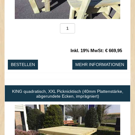
Inkl. 19% MwSt
:
€ 669,95
BESTELLEN
MEHR INFORMATIONEN
KING quadratisch, XXL Picknicktisch (40mm Plattenstärke,
abgerundete Ecken, imprägniert)