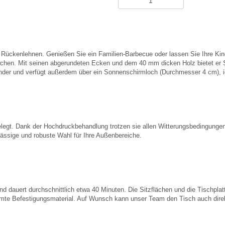
mit Rückenlehnen. Genießen Sie ein Familien-Barbecue oder lassen Sie Ihre K
chen. Mit seinen abgerundeten Ecken und dem 40 mm dicken Holz bietet er Si
Kinder und verfügt außerdem über ein Sonnenschirmloch (Durchmesser 4 cm), i
elegt. Dank der Hochdruckbehandlung trotzen sie allen Witterungsbedingungen
lässige und robuste Wahl für Ihre Außenbereiche.
d dauert durchschnittlich etwa 40 Minuten. Die Sitzflächen und die Tischplatt
amte Befestigungsmaterial. Auf Wunsch kann unser Team den Tisch auch direkt