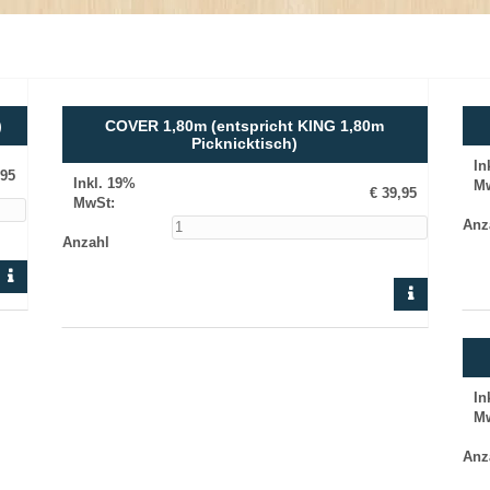
)
COVER 1,80m (entspricht KING 1,80m
Picknicktisch)
In
,95
Inkl. 19%
M
€ 39,95
MwSt
:
Anz
Anzahl
In
M
Anz