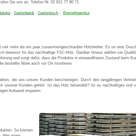
ufen Sie uns an: Telefon Nr. 02 821 77 80 71
zbänke
-
Gartenbank
-
Gartentisch
-
Bierzeltgarnitur
 viel mehr als ein paar zusammengeschraubte Holzbretter. Es ist eine Geschic
h bewusst für das nachhaltige FSC-Holz. Darüber hinaus wählen sie Qualität
ieferung und sorgt dafür, dass die Produkte in einwandfreiem Zustand beim 
ie bestellte Ware auch vor Ort montieren.
ärken, die uns unsere Kunden bescheinigen. Durch den langjährigen Vertri
ck unserer Kunden gehört. Ist das Holz behandelt? Ist es nachhaltiges und
nigen Aufwand ersparen.
odukten. So können
n. Wer einen