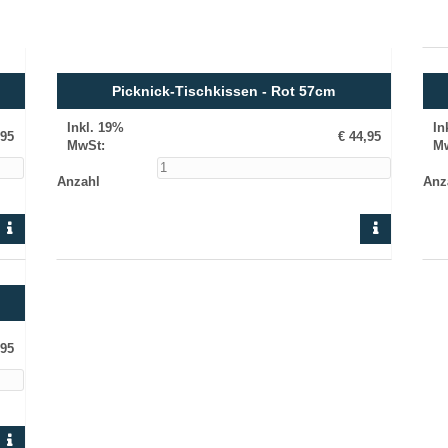
Picknick-Tischkissen - Rot 57cm
Inkl. 19%
In
,95
€ 44,95
MwSt
:
M
Anzahl
Anz
,95