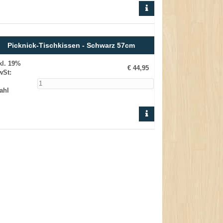
Picknick-Tischkissen - Schwarz 57cm
kl. 19%
€ 44,95
wSt
:
ahl