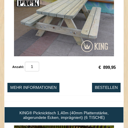
€
899,95
Anzahl:
MEHR INFORMATIONEN
BESTELLEN
KING® Picknicktisch 1,40m (40mm Plattenstärke,
abgerundete Ecken, imprägniert) (6 TISCHE)