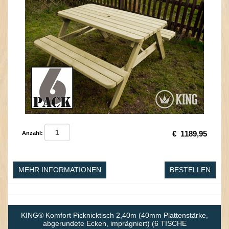
€
1189,95
Anzahl:
MEHR INFORMATIONEN
BESTELLEN
KING® Komfort Picknicktisch 2,40m (40mm Plattenstärke,
abgerundete Ecken, imprägniert) (6 TISCHE