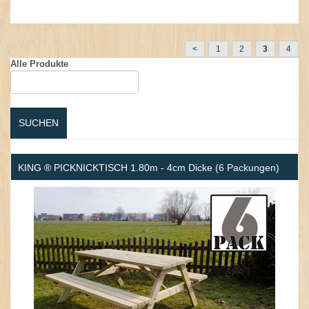
.
<
1
2
3
4
Alle Produkte
SUCHEN
KING ® PICKNICKTISCH 1.80m - 4cm Dicke (6 Packungen)