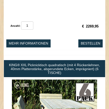
€
2269,95
Anzahl:
MEHR INFORMATIONEN
BESTELLEN
KING® XXL Picknicktisch quadratisch (mit 4 Rückenlehnen,
40mm Plattenstärke, abgerundete Ecken, imprägniert) (6
TISCHE)