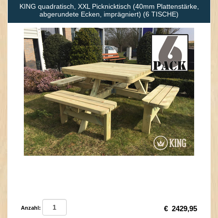
KING quadratisch, XXL Picknicktisch (40mm Plattenstärke,
abgerundete Ecken, imprägniert) (6 TISCHE)
€
2429,95
Anzahl: