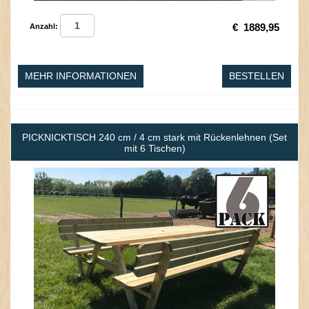
€
1889,95
Anzahl:
MEHR INFORMATIONEN
BESTELLEN
PICKNICKTISCH 240 cm / 4 cm stark mit Rückenlehnen (Set
mit 6 Tischen)