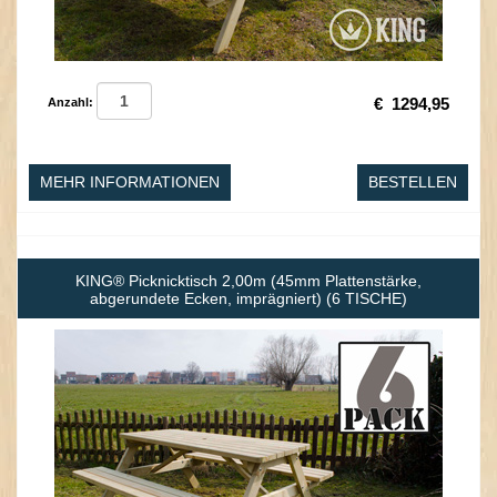
€
1294,95
Anzahl:
MEHR INFORMATIONEN
BESTELLEN
KING® Picknicktisch 2,00m (45mm Plattenstärke,
abgerundete Ecken, imprägniert) (6 TISCHE)