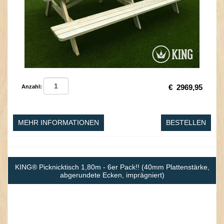
€
2969,95
Anzahl:
MEHR INFORMATIONEN
BESTELLEN
KING® Picknicktisch 1,80m - 6er Pack!! (40mm Plattenstärke,
abgerundete Ecken, imprägniert)