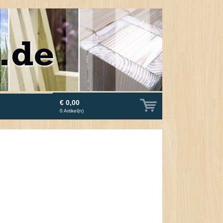
€ 0,00
0
Artikel(n)